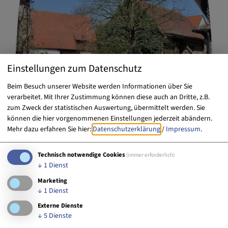
Einstellungen zum Datenschutz
Beim Besuch unserer Website werden Informationen über Sie
verarbeitet. Mit Ihrer Zustimmung können diese auch an Dritte, z.B.
zum Zweck der statistischen Auswertung, übermittelt werden. Sie
können die hier vorgenommenen Einstellungen jederzeit abändern.
Mehr dazu erfahren Sie hier:
Datenschutzerklärung
/
Impressum
.
Technisch notwendige Cookies
(immer erforderlich)
↓
1
Dienst
Marketing
Kriegenbrunn/Hüttendorf
↓
1
Dienst
Externe Dienste
↓
5
Dienste