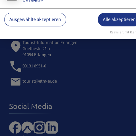
↓
5
Dienste
Ausgewählte akzeptieren
Alle akzeptieren
Tourist-Information
Realisiert mit Klar
Tourist-Information Erlangen
Goethestr. 21 a
91054 Erlangen
09131 8951-0
tourist@etm-er.de
Social Media