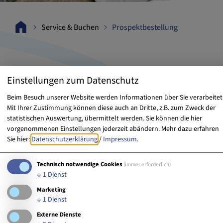
Service & Buchen
Prospektbestellung
Prospekte
Einstellungen zum Datenschutz
Beim Besuch unserer Website werden Informationen über Sie verarbeitet
Sie planen einen Besuch in Erlangen, möchten
Mit Ihrer Zustimmung können diese auch an Dritte, z.B. zum Zweck der
statistischen Auswertung, übermittelt werden. Sie können die hier
sich aber vorab noch besser informieren?
vorgenommenen Einstellungen jederzeit abändern.
Mehr dazu erfahren
Gerne können Sie hier unsere Prospekte
Sie hier:
Datenschutzerklärung
/
Impressum
.
bestellen oder diese herunterladen.
Technisch notwendige Cookies
(immer erforderlich)
↓
1
Dienst
Marketing
';
↓
1
Dienst
Externe Dienste