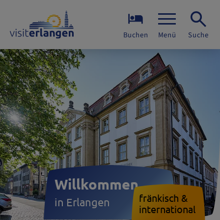
Buchen
Menü
Suche
Willkommen
fränkisch &
in Erlangen
international