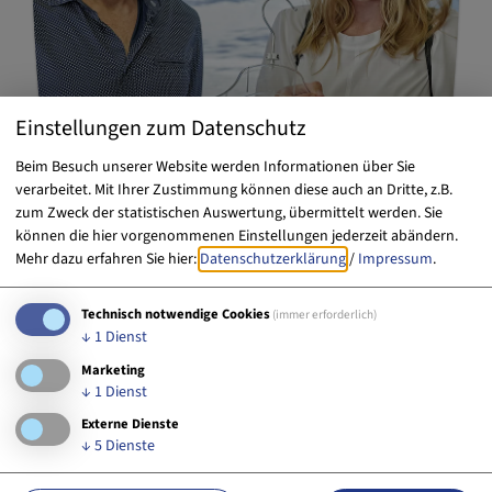
Einstellungen zum Datenschutz
Beim Besuch unserer Website werden Informationen über Sie
verarbeitet. Mit Ihrer Zustimmung können diese auch an Dritte, z.B.
zum Zweck der statistischen Auswertung, übermittelt werden. Sie
Shopping
können die hier vorgenommenen Einstellungen jederzeit abändern.
Mehr dazu erfahren Sie hier:
Datenschutzerklärung
/
Impressum
.
Technisch notwendige Cookies
(immer erforderlich)
↓
1
Dienst
Marketing
↓
1
Dienst
Externe Dienste
↓
5
Dienste