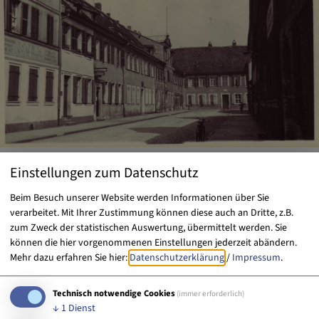
Die
zwei- bis dreigeschossigen Richthäuser
Einstellungen zum Datenschutz
waren zumeist in einer Breite von sechs
Beim Besuch unserer Website werden Informationen über Sie
Fensterachsen und in der Länge von sechs bis
verarbeitet. Mit Ihrer Zustimmung können diese auch an Dritte, z.B.
zum Zweck der statistischen Auswertung, übermittelt werden. Sie
zwölf Fensterachsen angelegt. Sie traten etwa
können die hier vorgenommenen Einstellungen jederzeit abändern.
einen halben Meter von ihrem Baublock
Mehr dazu erfahren Sie hier:
Datenschutzerklärung
/
Impressum
.
hervor und zeichneten sich durch eine etwas
Technisch notwendige Cookies
(immer erforderlich)
größere Höhe im 1. Oberschoss als die der
↓
1
Dienst