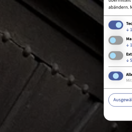
übermittelt
abändern.
M
Te
↓
Ma
↓
Ext
↓
All
Mit
Ausgewäh