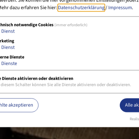
 werden. Sie können die hier vorgenommenen Einstellungen jederz
ehr dazu erfahren Sie hier:
Datenschutzerklärung
/
Impressum
.
chnisch notwendige Cookies
(immer erforderlich)
1
Dienst
rketing
1
Dienst
erne Dienste
5
Dienste
e Dienste aktivieren oder deaktivieren
 diesem Schalter können Sie alle Dienste aktivieren oder deaktivieren.
lte akzeptieren
Alle a
Realis