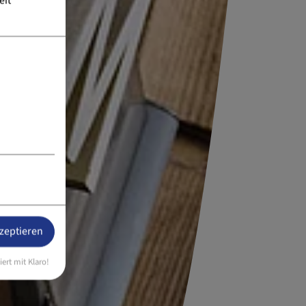
eit
kzeptieren
iert mit Klaro!