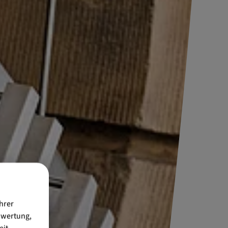
hrer
swertung,