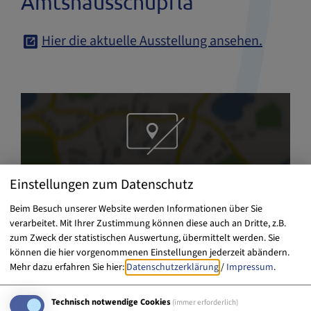
Amtshausschüpfla
Hier die aktuelle Ausstellung ansehen.
Möchten Sie von „OpenStreetMap/Leaflet“
Einstellungen zum Datenschutz
bereitgestellte externe Inhalte laden?
Beim Besuch unserer Website werden Informationen über Sie
Ja
Immer
verarbeitet. Mit Ihrer Zustimmung können diese auch an Dritte, z.B.
zum Zweck der statistischen Auswertung, übermittelt werden. Sie
können die hier vorgenommenen Einstellungen jederzeit abändern.
Mehr dazu erfahren Sie hier:
Datenschutzerklärung
/
Impressum
.
Museum im Amtshausschüpla
Frauenaurach
Technisch notwendige Cookies
(immer erforderlich)