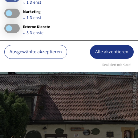
Brauhofgasse 2 b
↓
1
Dienst
91056 Erlangen
Marketing
↓
1
Dienst
0175 3526573
Website
Externe Dienste
↓
5
Dienste
Ausgewählte akzeptieren
Alle akzeptieren
Realisiert mit Klaro!