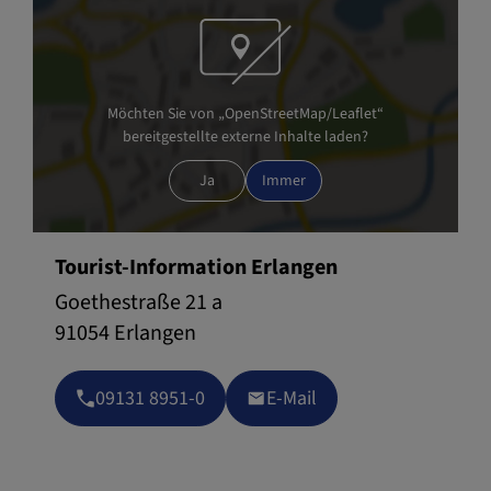
Möchten Sie von „OpenStreetMap/Leaflet“
bereitgestellte externe Inhalte laden?
Ja
Immer
Tourist-Information Erlangen
Goethestraße 21 a
91054 Erlangen
09131 8951-0
E-Mail