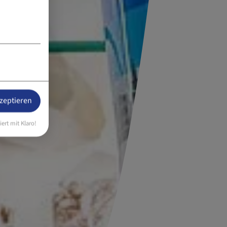
kzeptieren
iert mit Klaro!