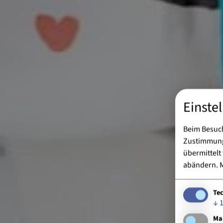
Einste
Beim Besuch
Zustimmung 
übermittelt
abändern.
M
Te
↓
Ma