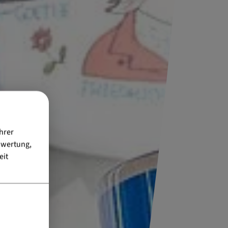
hrer
swertung,
eit