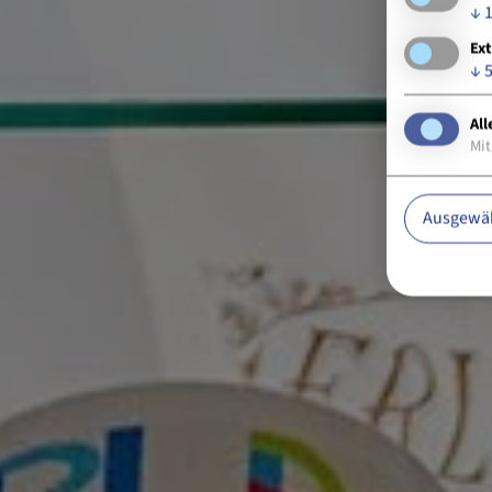
↓
Ext
↓
All
Mit
Ausgewäh