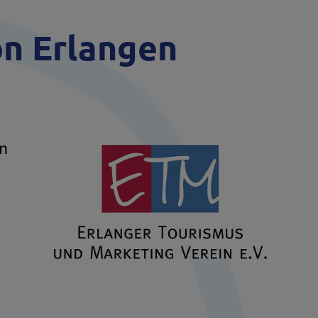
on Erlangen
en