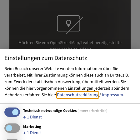
Möchten Sie von OpenStreetMap/Leaflet bereitgestellte
externe Inhalte laden?
Einstellungen zum Datenschutz
Ja, immer
Beim Besuch unserer Website werden Informationen über Sie
verarbeitet. Mit Ihrer Zustimmung können diese auch an Dritte, z.B.
zum Zweck der statistischen Auswertung, übermittelt werden. Sie
können die hier vorgenommenen Einstellungen jederzeit abändern.
Mehr dazu erfahren Sie hier:
Datenschutzerklärung
/
Impressum
.
Technisch notwendige Cookies
(immer erforderlich)
↓
1
Dienst
Marketing
↓
1
Dienst