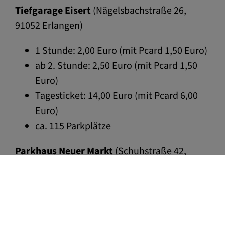
Tiefgarage Eisert
(Nägelsbachstraße 26,
91052 Erlangen)
1 Stunde: 2,00 Euro (mit Pcard 1,50 Euro)
ab 2. Stunde: 2,50 Euro (mit Pcard 1,50
Euro)
Tagesticket: 14,00 Euro (mit Pcard 6,00
Euro)
ca. 115 Parkplätze
Parkhaus Neuer Markt
(Schuhstraße 42,
91052 Erlangen)
1 Stunde: 1,00 Euro
ab 2. Stunde: 1,50 Euro
Tagesticket: 11,00 Euro