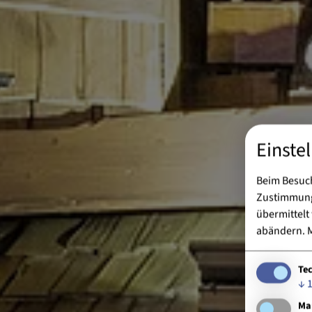
Einste
Beim Besuch
Zustimmung 
übermittelt
abändern.
M
Te
↓
Ma