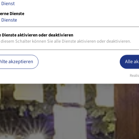
1
Dienst
erne Dienste
5
Dienste
e Dienste aktivieren oder deaktivieren
 diesem Schalter können Sie alle Dienste aktivieren oder deaktivieren.
lte akzeptieren
Alle a
Realis