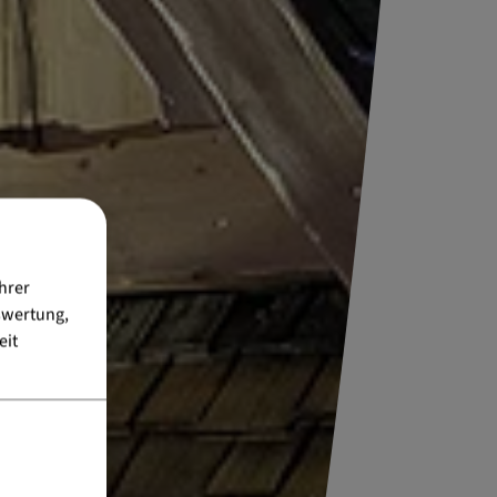
hrer
swertung,
eit