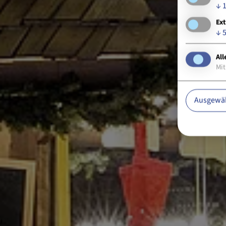
↓
Ext
↓
All
Mit
Ausgewäh