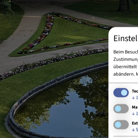
Einste
Beim Besuch
Zustimmung 
übermittelt
abändern.
M
Te
↓
Ma
↓
Ext
↓