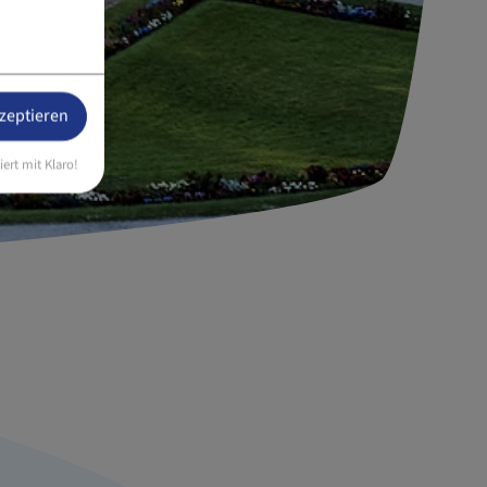
kzeptieren
iert mit Klaro!