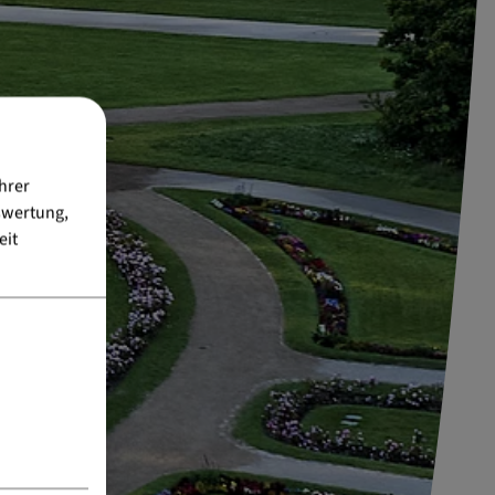
hrer
swertung,
eit