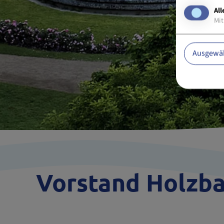
All
Mit
Ausgewäh
Vorstand Holzb