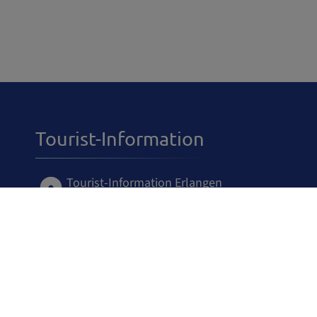
Tourist-Information
Tourist-Information Erlangen
Goethestr. 21 a
91054 Erlangen
09131 8951-0
tourist@etm-er.de