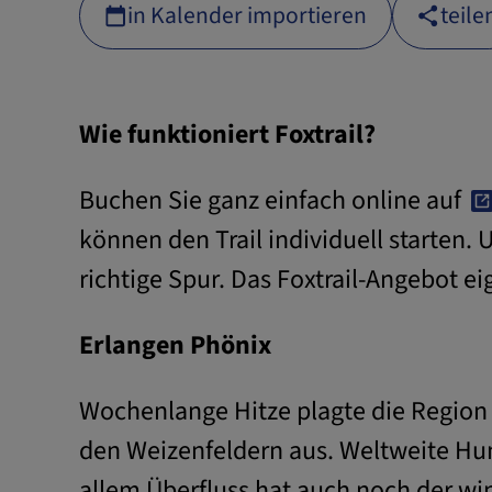
in Kalender importieren
teile
Face
What
Wie funktioniert Foxtrail?
Link
Buchen Sie ganz einfach online auf
E-Ma
können den Trail individuell starten. 
richtige Spur. Das Foxtrail-Angebot e
Erlangen Phönix
Wochenlange Hitze plagte die Region 
den Weizenfeldern aus. Weltweite Hu
allem Überfluss hat auch noch der wi