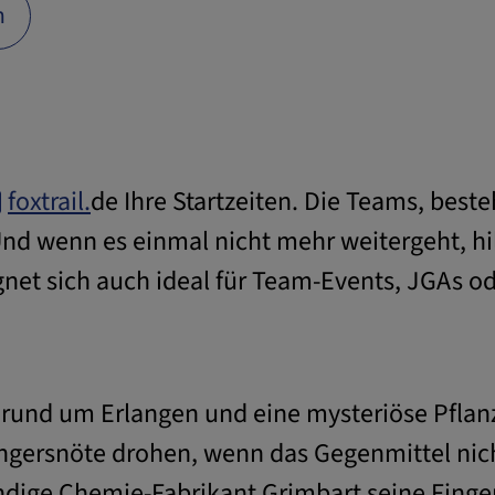
n
book
sApp
 kopieren
foxtrail.
de Ihre Startzeiten. Die Teams, best
il
Und wenn es einmal nicht mehr weitergeht, hil
ignet sich auch ideal für Team-Events, JGAs o
rund um Erlangen und eine mysteriöse Pflanz
ngersnöte drohen, wenn das Gegenmittel nich
ndige Chemie-Fabrikant Grimbart seine Finger