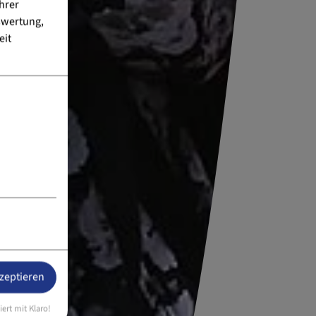
hrer
swertung,
eit
kzeptieren
iert mit Klaro!