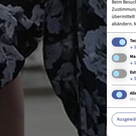
Beim Besuch
Zustimmung 
übermittelt
abändern.
M
Te
↓
Ma
↓
Ext
↓
All
Mit
Ausgewäh