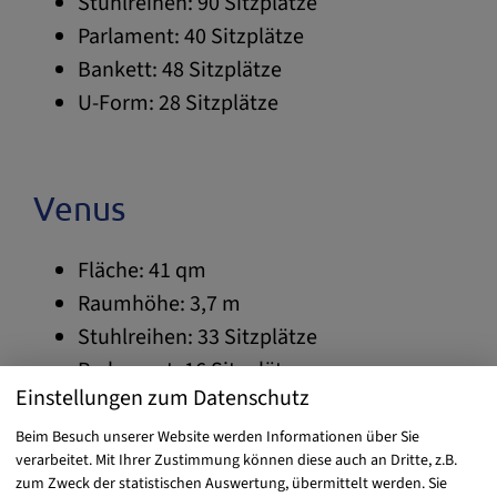
Stuhlreihen: 90 Sitzplätze
Parlament: 40 Sitzplätze
Bankett: 48 Sitzplätze
U-Form: 28 Sitzplätze
Venus
Fläche: 41 qm
Raumhöhe: 3,7 m
Stuhlreihen: 33 Sitzplätze
Parlament: 16 Sitzplätze
Einstellungen zum Datenschutz
Bankett: 24 Sitzplätze
U-Form: 12 Sitzplätze
Beim Besuch unserer Website werden Informationen über Sie
verarbeitet. Mit Ihrer Zustimmung können diese auch an Dritte, z.B.
zum Zweck der statistischen Auswertung, übermittelt werden. Sie