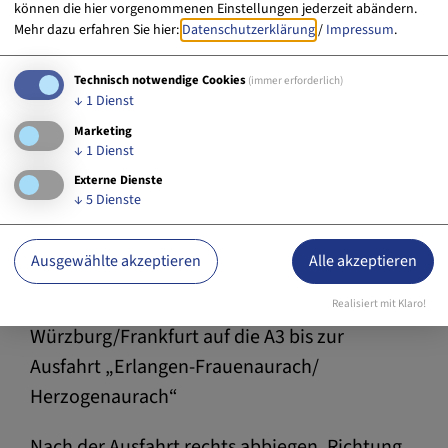
können die hier vorgenommenen Einstellungen jederzeit abändern.
Mehr dazu erfahren Sie hier:
Datenschutzerklärung
/
Impressum
.
Anreise
Technisch notwendige Cookies
(immer erforderlich)
Autobahn: bis 20 km
↓
1
Dienst
Flughafen: bis 50 km
Marketing
↓
1
Dienst
Das NOVINA HOTEL Herzogenaurach Herzo-
Externe Dienste
↓
5
Dienste
Base, für Sie ganz einfach zu erreichen:
Aus Richtung Berlin (A9)
Ausgewählte akzeptieren
Alle akzeptieren
Am Autobahnkreuz „Nürnberg“ in Richtung
Realisiert mit Klaro!
Würzburg/Frankfurt auf die A3 bis zur
Ausfahrt „Erlangen-Frauenaurach/
Herzogenaurach“
Nach der Ausfahrt rechts abbiegen, Richtung