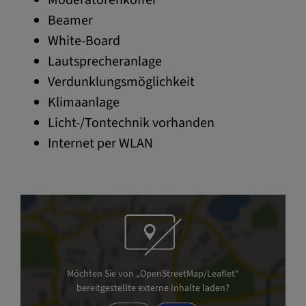
Beamer
White-Board
Lautsprecheranlage
Verdunklungsmöglichkeit
Klimaanlage
Licht-/Tontechnik vorhanden
Internet per WLAN
Möchten Sie von „OpenStreetMap/Leaflet“
bereitgestellte externe Inhalte laden?