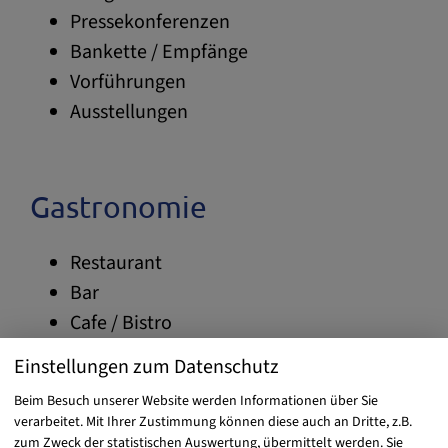
Pressekonferenzen
Bankette / Empfänge
Vorführungen
Ausstellungen
Gastronomie
Restaurant
Bar
Cafe / Bistro
Außengastronomie
Einstellungen zum Datenschutz
Regional, frisch per Hand zubereitet – und das
Beim Besuch unserer Website werden Informationen über Sie
verarbeitet. Mit Ihrer Zustimmung können diese auch an Dritte, z.B.
in einer Boulderhalle? Zwischen all den Griffen
zum Zweck der statistischen Auswertung, übermittelt werden. Sie