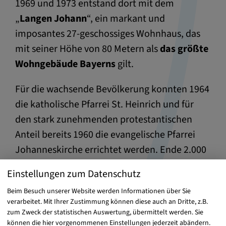
1969 und 1973 entstand dort mit dem
„
Langen Johann
“, ein markant und
imposantes 27-geschossiges Wohnhaus, das
mit seiner Höhe von 80 Metern als
das größte
Wohngebäude Bayerns
gilt.
Für die wachsende Bevölkerung konnten 1964
die katholische Pfarrei St. Heinrich und für
den stark zunehmenden protestantischen
Anteil bereits 1960 die evangelische Pfarrei
Johanneskirche errichtet werden. Ende 2.000
zählte Alterlangen 5773 Einwohner, heute sind
Einstellungen zum Datenschutz
es etwa 8.500 (Stand: 2006) Einwohner.
Beim Besuch unserer Website werden Informationen über Sie
verarbeitet. Mit Ihrer Zustimmung können diese auch an Dritte, z.B.
zum Zweck der statistischen Auswertung, übermittelt werden. Sie
können die hier vorgenommenen Einstellungen jederzeit abändern.