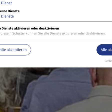
1
Dienst
erne Dienste
5
Dienste
e Dienste aktivieren oder deaktivieren
 diesem Schalter können Sie alle Dienste aktivieren oder deaktivieren.
lte akzeptieren
Alle a
Realis