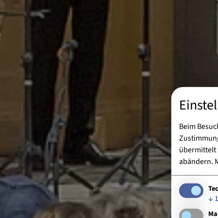
Einste
Beim Besuch
Zustimmung 
übermittelt
abändern.
M
Te
↓
Ma