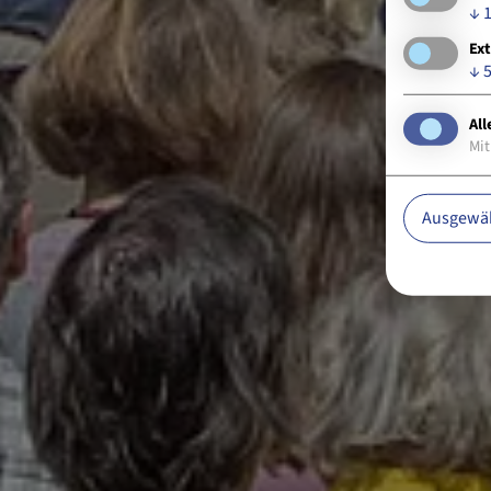
↓
Ext
↓
All
Mit
Ausgewäh