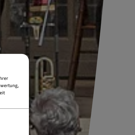
hrer
swertung,
eit