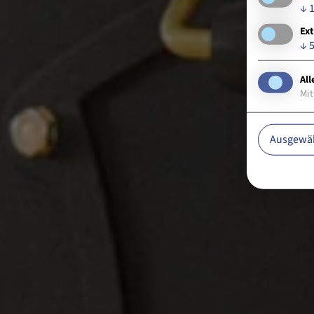
↓
Ext
↓
All
Mit
Ausgewäh