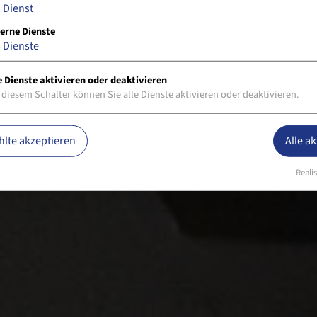
1
Dienst
erne Dienste
5
Dienste
e Dienste aktivieren oder deaktivieren
 diesem Schalter können Sie alle Dienste aktivieren oder deaktivieren.
lte akzeptieren
Alle a
Realis