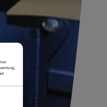
hrer
swertung,
eit