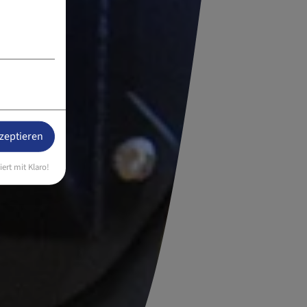
kzeptieren
iert mit Klaro!