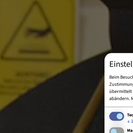
Einste
Beim Besuch
Zustimmung 
übermittelt
abändern.
M
Te
↓
Ma