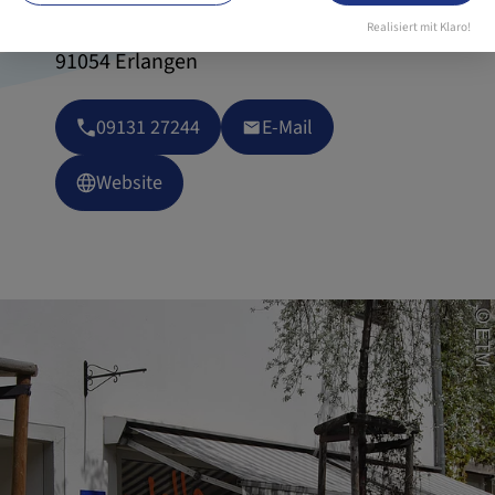
Heuwaagstraße 18
Realisiert mit Klaro!
91054 Erlangen
09131 27244
E-Mail
Website