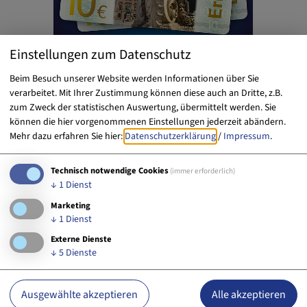
Einstellungen zum Datenschutz
Beim Besuch unserer Website werden Informationen über Sie
verarbeitet. Mit Ihrer Zustimmung können diese auch an Dritte, z.B.
zum Zweck der statistischen Auswertung, übermittelt werden. Sie
können die hier vorgenommenen Einstellungen jederzeit abändern.
Mehr dazu erfahren Sie hier:
Datenschutzerklärung
/
Impressum
.
Technisch notwendige Cookies
(immer erforderlich)
↓
1
Dienst
Marketing
Möchten Sie von „OpenStreetMap/Leaflet“
↓
1
Dienst
bereitgestellte externe Inhalte laden?
Externe Dienste
Ja
Immer
↓
5
Dienste
Ausgewählte akzeptieren
Alle akzeptieren
Casa lana