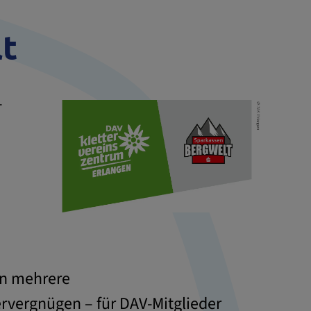
lt
–
nn mehrere
rvergnügen – für DAV-Mitglieder