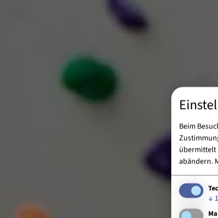
Einste
Beim Besuch
Zustimmung 
übermittelt
abändern.
M
Te
↓
Ma