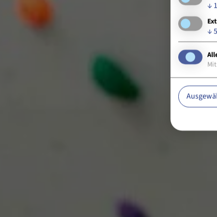
↓
Ext
↓
All
Mit
Ausgewäh