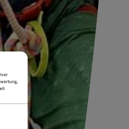
hrer
swertung,
eit