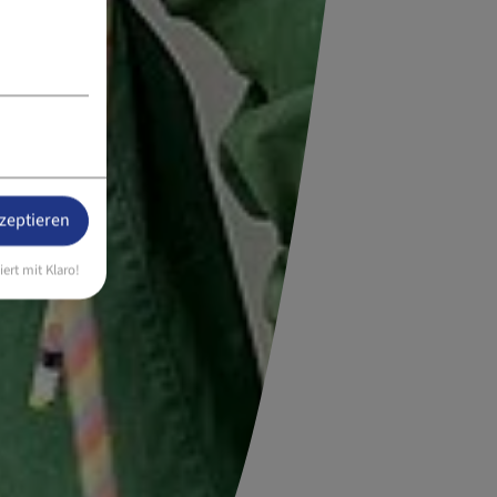
kzeptieren
iert mit Klaro!