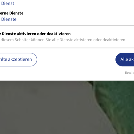
1
Dienst
erne Dienste
5
Dienste
e Dienste aktivieren oder deaktivieren
 diesem Schalter können Sie alle Dienste aktivieren oder deaktivieren.
lte akzeptieren
Alle a
Realis