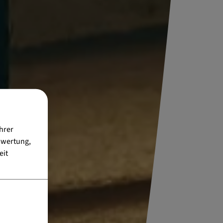
hrer
swertung,
eit