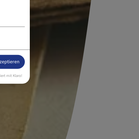
kzeptieren
iert mit Klaro!