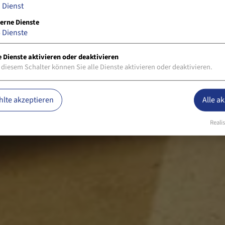
1
Dienst
erne Dienste
5
Dienste
e Dienste aktivieren oder deaktivieren
 diesem Schalter können Sie alle Dienste aktivieren oder deaktivieren.
lte akzeptieren
Alle a
Realis