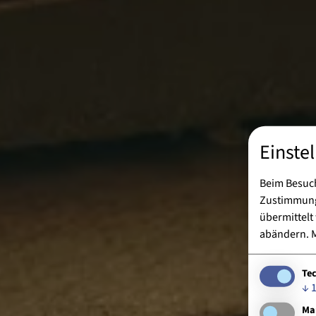
Einste
Beim Besuch
Zustimmung 
übermittelt
abändern.
M
Te
↓
Ma