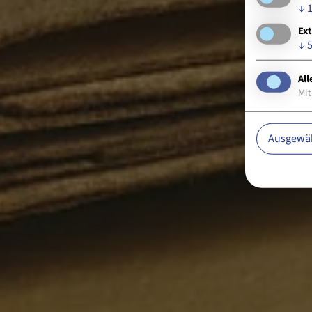
↓
Ext
↓
All
Mit
Ausgewäh