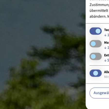
Zustimmung 
übermittelt
abändern.
M
Te
↓
Ma
↓
Ext
↓
All
Mit
Ausgewäh