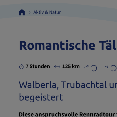
Aktiv & Natur
Romantische Täl
7 Stunden
125 km
Walberla, Trubachtal u
begeistert
Diese anspruchsvolle Rennradtour 