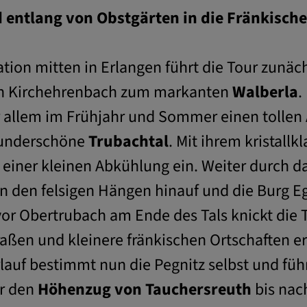
entlang von Obstgärten in die Fränkische
ation mitten in Erlangen führt die Tour zunä
ch Kirchehrenbach zum markanten
Walberla
.
r allem im Frühjahr und Sommer einen tollen 
 wunderschöne
Trubachtal
. Mit ihrem kristall
ner kleinen Abkühlung ein. Weiter durch das
an den felsigen Hängen hinauf und die Burg Egl
or Obertrubach am Ende des Tals knickt die T
raßen und kleinere fränkischen Ortschaften err
lauf bestimmt nun die Pegnitz selbst und füh
er den
Höhenzug von Tauchersreuth
bis nac