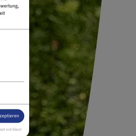
swertung,
eit
kzeptieren
iert mit Klaro!