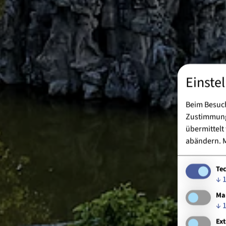
Einste
Beim Besuch
Zustimmung 
übermittelt
abändern.
M
Te
↓
Ma
↓
Ext