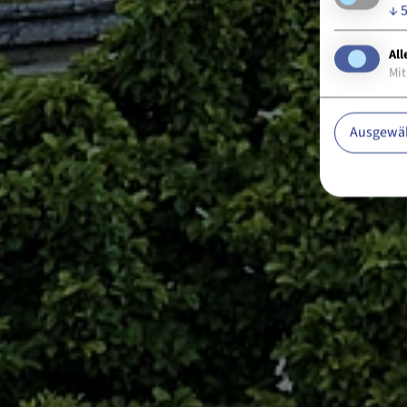
↓
All
Mit
Ausgewäh