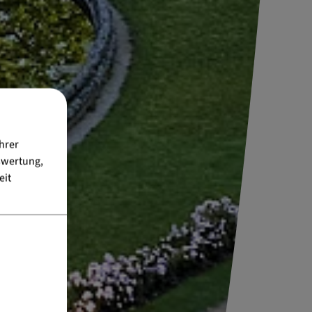
hrer
swertung,
eit