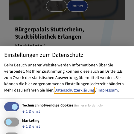
Ja
Immer
Bürgerpalais Stutterheim,
Stadtbibliothek Erlangen
Marktplatz 1
91054 Erlangen
Einstellungen zum Datenschutz
Beim Besuch unserer Website werden Informationen über Sie
verarbeitet. Mit Ihrer Zustimmung können diese auch an Dritte, z.B.
09131 86-0
E-Mail
zum Zweck der statistischen Auswertung, übermittelt werden. Sie
können die hier vorgenommenen Einstellungen jederzeit abändern.
Website
Mehr dazu erfahren Sie hier:
Datenschutzerklärung
/
Impressum
.
Technisch notwendige Cookies
(immer erforderlich)
Das Palais Stutterheim befindet sich am
↓
1
Dienst
Marktplatz, gegenüber des Markgrafenschlosses.
Marketing
↓
1
Dienst