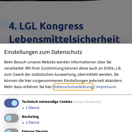
4. LGL Kongress
Lebensmittelsicherheit
und Tiergesundheit
Einstellungen zum Datenschutz
Beim Besuch unserer Website werden Informationen über Sie
verarbeitet. Mit Ihrer Zustimmung können diese auch an Dritte, z.B.
zum Zweck der statistischen Auswertung, übermittelt werden. Sie
können die hier vorgenommenen Einstellungen jederzeit abändern.
Mehr dazu erfahren Sie hier:
Datenschutzerklärung
/
Impressum
.
Technisch notwendige Cookies
(immer erforderlich)
↓
1
Dienst
Möchten Sie von „web4.deskline.net“ bereitgestellte
Marketing
externe Inhalte laden?
↓
1
Dienst
Ja
Immer
Externe Dienste