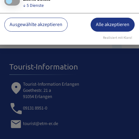
↓
5
Dienste
Ausgewählte akzeptieren
Alle akzeptieren
Realisiert mit Klaro!
Tourist-Information
Tourist-Information Erlangen
Goethestr. 21 a
91054 Erlangen
09131 8951-0
tourist@etm-er.de