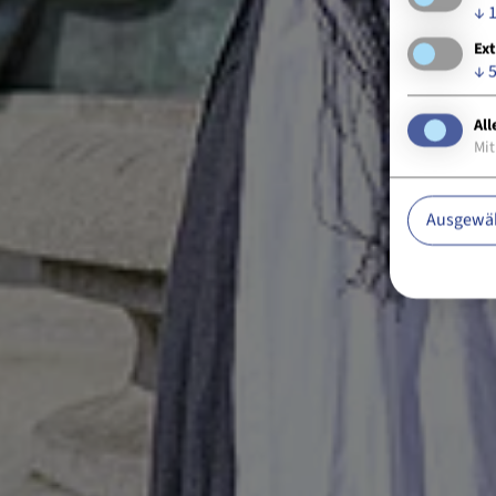
↓
Ext
↓
All
Mit
Ausgewäh