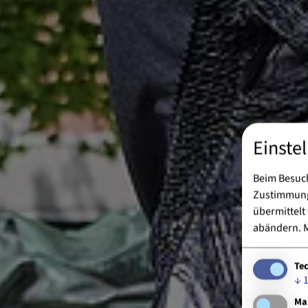
Einste
Beim Besuch
Zustimmung 
übermittelt
abändern.
M
Te
↓
Ma