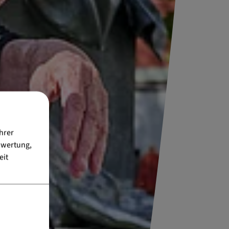
hrer
swertung,
eit