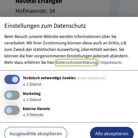
Novotel Erlangen
Hofmannstr. 34
91052 Erlangen
Einstellungen zum Datenschutz
Beim Besuch unserer Website werden Informationen über Sie
09131 97470
E-Mail
verarbeitet. Mit Ihrer Zustimmung können diese auch an Dritte, z.B.
zum Zweck der statistischen Auswertung, übermittelt werden. Sie
Website
können die hier vorgenommenen Einstellungen jederzeit abändern.
Mehr dazu erfahren Sie hier:
Datenschutzerklärung
/
Impressum
.
Technisch notwendige Cookies
(immer erforderlich)
↓
1
Dienst
Marketing
↓
1
Dienst
Externe Dienste
↓
5
Dienste
Ausgewählte akzeptieren
Alle akzeptieren