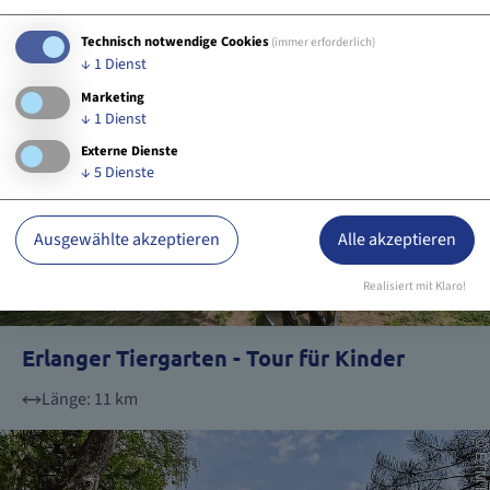
Technisch notwendige Cookies
(immer erforderlich)
↓
1
Dienst
Marketing
↓
1
Dienst
Externe Dienste
↓
5
Dienste
Ausgewählte akzeptieren
Alle akzeptieren
Realisiert mit Klaro!
Erlanger Tiergarten - Tour für Kinder
Länge: 11 km