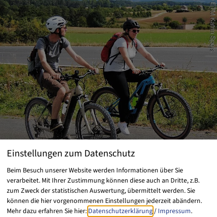
Einstellungen zum Datenschutz
Entdeckungstour für Groß und Klein
Beim Besuch unserer Website werden Informationen über Sie
verarbeitet. Mit Ihrer Zustimmung können diese auch an Dritte, z.B.
Länge: 32 km
zum Zweck der statistischen Auswertung, übermittelt werden. Sie
können die hier vorgenommenen Einstellungen jederzeit abändern.
Mehr dazu erfahren Sie hier:
Datenschutzerklärung
/
Impressum
.