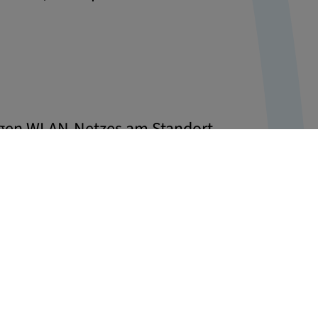
gigen WLAN-Netzes am Standort
ung der Erlanger Innenstadt mit freiem
chen am Aufbau von Freifunk und
öglichkeiten der Kooperationen unter