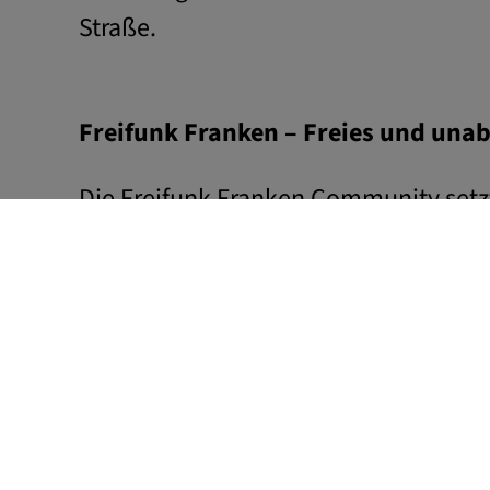
Straße.
Freifunk Franken – Freies und una
Die Freifunk Franken Community setz
Erlangen ein. Ziel ist ein autarkes, 
WLAN. Freifunk ist ein Mitmach-Netz
stellen Router und Routerstandorte zu
www.freifunk-erlangen.de.