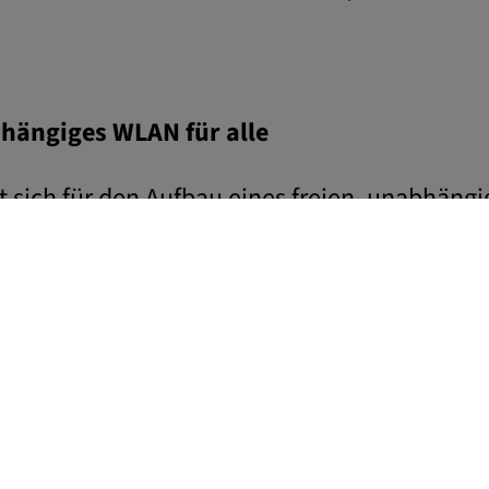
bhängiges WLAN für alle
t sich für den Aufbau eines freien, unabhän
dezentrales Bürger-Netzwerk, sowie die Versorg
. Deswegen beteiligen sich immer mehr Mens
r Verfügung. Mehr Infos zur Initiative und M