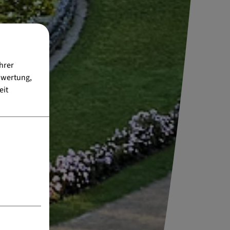
hrer
swertung,
eit