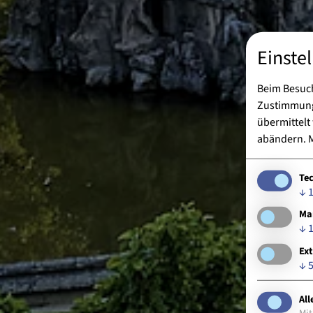
Einste
Beim Besuch
Zustimmung 
übermittelt
abändern.
M
Te
↓
Ma
↓
Ext
↓
All