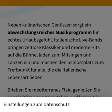
Neben kulinarischen Genüssen sorgt ein
abwechslungsreiches Musikprogramm
für
echtes Urlaubsgefühl. Italienische Live-Bands
bringen zeitlose Klassiker und moderne Hits
auf die Bühne, laden zum Mitsingen und
Tanzen ein und machen den Schlossplatz zum
Treffpunkt für alle, die die italienische
Lebensart lieben.
Erleben Sie mediterranes Flair, genießen Sie
Spezialitäten aus ganz Italien und lassen Sie
Einstellungen zum Datenschutz
sich von der einzigartigen Atmosphäre