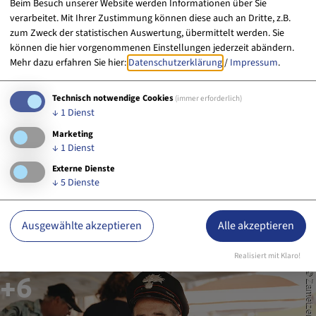
mitreißen.
Benvenuti al Festa Italica!
Beim Besuch unserer Website werden Informationen über Sie
verarbeitet. Mit Ihrer Zustimmung können diese auch an Dritte, z.B.
zum Zweck der statistischen Auswertung, übermittelt werden. Sie
können die hier vorgenommenen Einstellungen jederzeit abändern.
Mehr dazu erfahren Sie hier:
Datenschutzerklärung
/
Impressum
.
Technisch notwendige Cookies
(immer erforderlich)
↓
1
Dienst
Marketing
↓
1
Dienst
Externe Dienste
↓
5
Dienste
Ausgewählte akzeptieren
Alle akzeptieren
Realisiert mit Klaro!