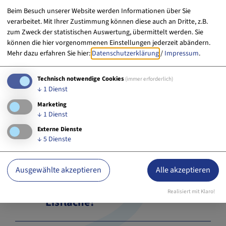
Beim Besuch unserer Website werden Informationen über Sie
Entsteht bei der Nutzung der
verarbeitet. Mit Ihrer Zustimmung können diese auch an Dritte, z.B.
zum Zweck der statistischen Auswertung, übermittelt werden. Sie
Fläche ein Abrieb?
können die hier vorgenommenen Einstellungen jederzeit abändern.
Mehr dazu erfahren Sie hier:
Datenschutzerklärung
/
Impressum
.
Welche Aspekte wurden bzgl.
Technisch notwendige Cookies
(immer erforderlich)
Ökologie & Nachhaltigkeit bei
↓
1
Dienst
Erlangen like on Ice
Marketing
↓
1
Dienst
berücksichtigt?
Externe Dienste
↓
5
Dienste
Dürfen Erlanger Schulklassen
Montag bis Freitag, jeweils
Ausgewählte akzeptieren
Alle akzeptieren
vormittags, kostenlos auf die
Realisiert mit Klaro!
Eisfläche?