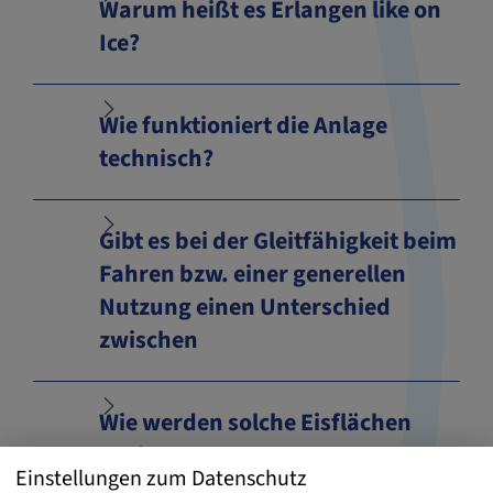
Warum heißt es Erlangen like on
Ice?
Wie funktioniert die Anlage
technisch?
Gibt es bei der Gleitfähigkeit beim
Fahren bzw. einer generellen
Nutzung einen Unterschied
zwischen
Wie werden solche Eisflächen
noch genutzt?
Einstellungen zum Datenschutz