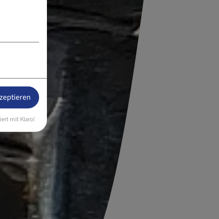
kzeptieren
iert mit Klaro!