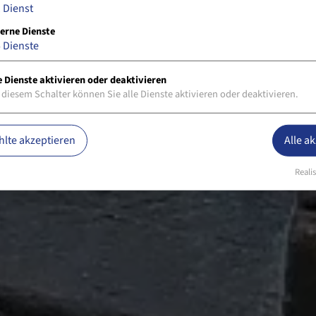
1
Dienst
erne Dienste
5
Dienste
e Dienste aktivieren oder deaktivieren
 diesem Schalter können Sie alle Dienste aktivieren oder deaktivieren.
lte akzeptieren
Alle a
Realis