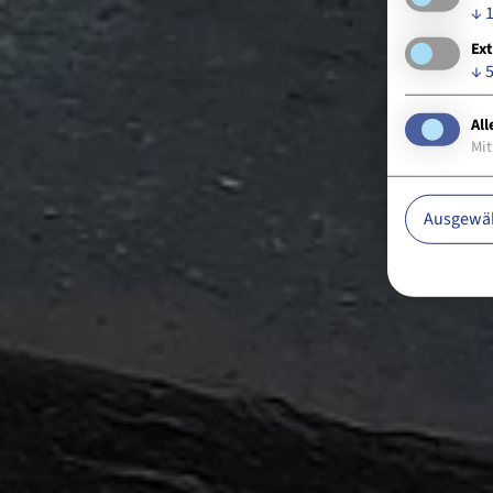
↓
Ext
↓
All
Mit
Ausgewäh