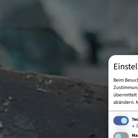
Einste
Beim Besuch
Zustimmung 
übermittelt
abändern.
M
Te
↓
Ma