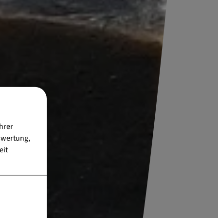
hrer
swertung,
eit