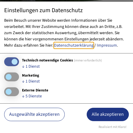
Einstellungen zum Datenschutz
Beim Besuch unserer Website werden Informationen über Sie
33. Jahrestagung der
verarbeitet. Mit Ihrer Zustimmung können diese auch an Dritte, z.B.
zum Zweck der statistischen Auswertung, übermittelt werden. Sie
Deutschen Gesellschaft
können die hier vorgenommenen Einstellungen jederzeit abändern.
Mehr dazu erfahren Sie hier:
Datenschutzerklärung
/
Impressum
.
der Immungenetik 2026
Technisch notwendige Cookies
(immer erforderlich)
↓
1
Dienst
Marketing
↓
1
Dienst
Externe Dienste
↓
5
Dienste
Tourist-Information
Ausgewählte akzeptieren
Alle akzeptieren
Realisiert mit Klaro!
Tourist-Information Erlangen