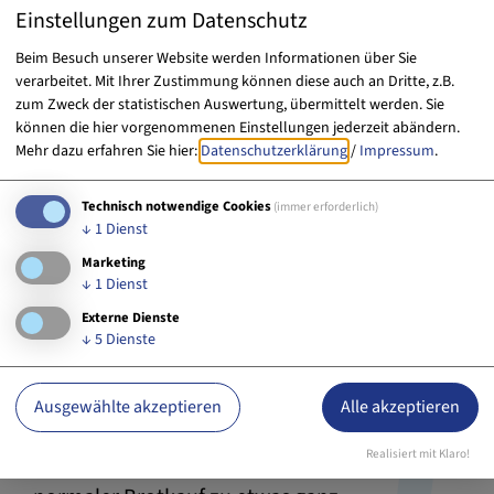
Einstellungen zum Datenschutz
Beim Besuch unserer Website werden Informationen über Sie
verarbeitet. Mit Ihrer Zustimmung können diese auch an Dritte, z.B.
zum Zweck der statistischen Auswertung, übermittelt werden. Sie
können die hier vorgenommenen Einstellungen jederzeit abändern.
Mehr dazu erfahren Sie hier:
Datenschutzerklärung
/
Impressum
.
Technisch notwendige Cookies
(immer erforderlich)
↓
1
Dienst
Marketing
↓
1
Dienst
Externe Dienste
Zuschauen, wie Brotlaibe geformt werden,
↓
5
Dienste
erleben, wie sie aus dem knisternden Ofen
gezogen werden und dann den Duft genießen
Ausgewählte akzeptieren
Alle akzeptieren
- hmmm so lecker! In der Laibgarde - der
Realisiert mit Klaro!
neuen Bio-Bäckerei in Erlangen wird ganz